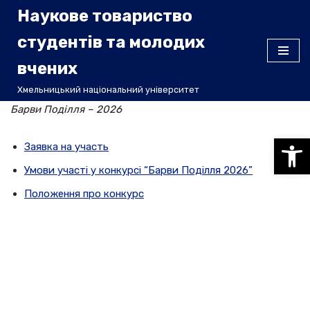
Наукове товариство
Перейти
студентів та молодих
до
вчених
вмісту
Хмельницький національний університет
Барви Поділля – 2026
Відкри
Заявка на участь
Умови участі у конкурсі “Барви Поділля 2026”
Положення про конкурс