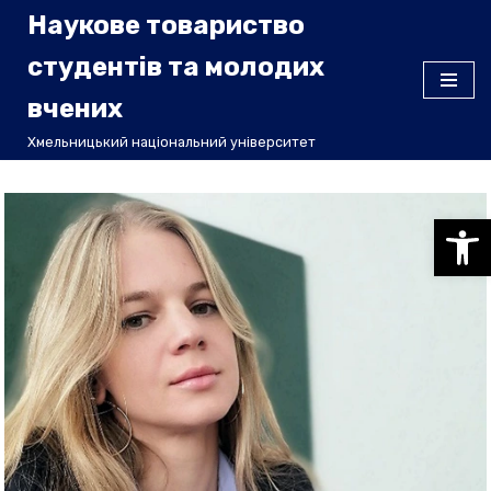
Наукове товариство
Перейти
студентів та молодих
до
вчених
вмісту
Хмельницький національний університет
Відкри