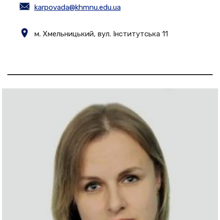
karpovada@khmnu.edu.ua
м. Хмельницький, вул. Інститутська 11