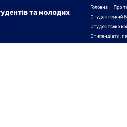
Головна
Про т
тудентів та молодих
Студентський Б
Студентське ко
Стипендіати, пе