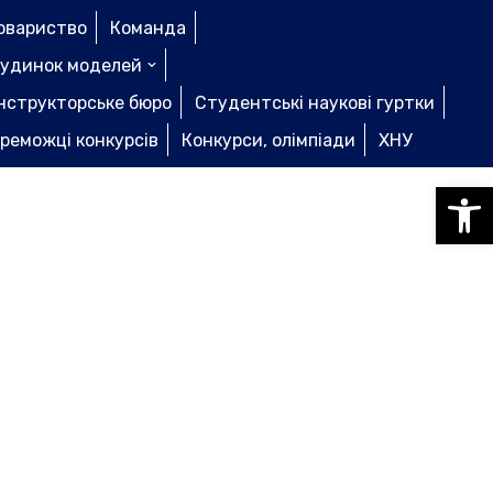
овариство
Команда
удинок моделей
нструкторське бюро
Студентські наукові гуртки
реможці конкурсів
Конкурси, олімпіади
ХНУ
Відкри