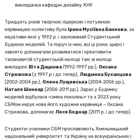
викладачка кафедри дизайну ХНУ
Тридцять років творчою лідеркою і потужною
керівницею колективу була
Ірина Мусіївна Баннова
, за
ініціативи якої у 1992 р. і заснований Студентський
Будинок моделей. Та поруч із нею, всі ці роки, щиро і
завзято допомагали розвиватися і креативити
талановитій студентській молоді такі ж молоді
викладачі:
Віта Дацкова
(1992-1997 рр.),
Оксана
Стрижова
(з 1997 р і до тепер),
Людмила Буханцова
(2002-2004 рр.),
Олена Лущевська
(2004-2006 рр.),
Наталя Шинкар
(2006-2011 рр.). Зараз у Будинку
моделей відбулася «зміна поколінь» та з 2023 року
СБМом керує нова його художня керівниця – Оксана
Стрижова, допомагає
Леся Боднар
(2011 р. і до тепер).
Студенти-учасники СБМ прославляють Хмельницький
національний університет та Україну на всеукраїнських і